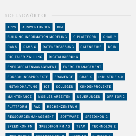
SCHLAGWÖRTER
APPS
AUSWERTUNGEN
BIM
BUILDING INFORMATION MODELING
C-PLATTFORM
CHARLY
DAMS
DAMS C
DATENERFASSUNG
DATENREIHE
DCIM
DIGITALER ZWILLING
DIGITALISIERUNG
ENERGIEDATENMANAGEMENT
ENERGIEMANAGEMENT
FORSCHUNGSPROJEKTE
FRAMENCE
GRAFIK
INDUSTRIE 4.0
INSTANDHALTUNG
IOT
KOLLEGEN
KUNDENPROJEKTE
MAINTENANCE
MOBILES ARBEITEN
NEUERUNGEN
OFF TOPIC
PLATTFORM
R&D
RECHENZENTRUM
RESSOURCENMANAGEMENT
SOFTWARE
SPEEDIKON C
SPEEDIKON FM
SPEEDIKON FM AG
TEAM
TECHNOLOGIE