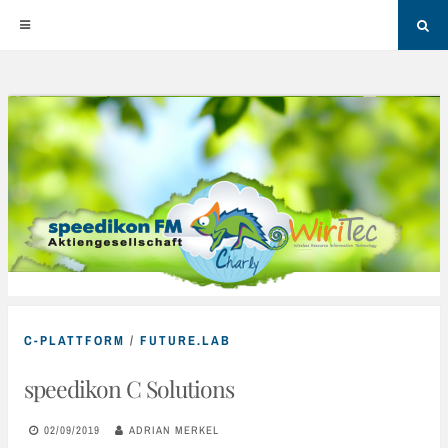
Sea
Skip
to
content
C-PLATTFORM
/
FUTURE.LAB
speedikon C Solutions
02/09/2019
ADRIAN MERKEL