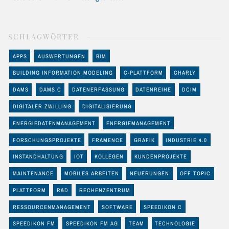
SCHLAGWÖRTER
APPS
AUSWERTUNGEN
BIM
BUILDING INFORMATION MODELING
C-PLATTFORM
CHARLY
DAMS
DAMS C
DATENERFASSUNG
DATENREIHE
DCIM
DIGITALER ZWILLING
DIGITALISIERUNG
ENERGIEDATENMANAGEMENT
ENERGIEMANAGEMENT
FORSCHUNGSPROJEKTE
FRAMENCE
GRAFIK
INDUSTRIE 4.0
INSTANDHALTUNG
IOT
KOLLEGEN
KUNDENPROJEKTE
MAINTENANCE
MOBILES ARBEITEN
NEUERUNGEN
OFF TOPIC
PLATTFORM
R&D
RECHENZENTRUM
RESSOURCENMANAGEMENT
SOFTWARE
SPEEDIKON C
SPEEDIKON FM
SPEEDIKON FM AG
TEAM
TECHNOLOGIE