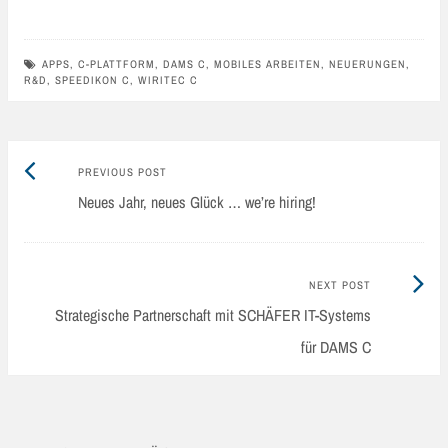
APPS
,
C-PLATTFORM
,
DAMS C
,
MOBILES ARBEITEN
,
NEUERUNGEN
,
R&D
,
SPEEDIKON C
,
WIRITEC C
Previous
Post
PREVIOUS POST
post:
Neues Jahr, neues Glück … we’re hiring!
navigation
Next
NEXT POST
Post:
Strategische Partnerschaft mit SCHÄFER IT-Systems
für DAMS C