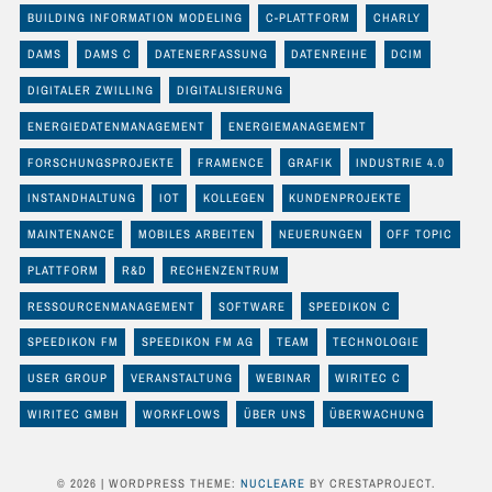
BUILDING INFORMATION MODELING
C-PLATTFORM
CHARLY
DAMS
DAMS C
DATENERFASSUNG
DATENREIHE
DCIM
DIGITALER ZWILLING
DIGITALISIERUNG
ENERGIEDATENMANAGEMENT
ENERGIEMANAGEMENT
FORSCHUNGSPROJEKTE
FRAMENCE
GRAFIK
INDUSTRIE 4.0
INSTANDHALTUNG
IOT
KOLLEGEN
KUNDENPROJEKTE
MAINTENANCE
MOBILES ARBEITEN
NEUERUNGEN
OFF TOPIC
PLATTFORM
R&D
RECHENZENTRUM
RESSOURCENMANAGEMENT
SOFTWARE
SPEEDIKON C
SPEEDIKON FM
SPEEDIKON FM AG
TEAM
TECHNOLOGIE
USER GROUP
VERANSTALTUNG
WEBINAR
WIRITEC C
WIRITEC GMBH
WORKFLOWS
ÜBER UNS
ÜBERWACHUNG
© 2026
|
WORDPRESS THEME:
NUCLEARE
BY CRESTAPROJECT.