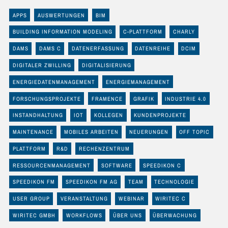
APPS
AUSWERTUNGEN
BIM
BUILDING INFORMATION MODELING
C-PLATTFORM
CHARLY
DAMS
DAMS C
DATENERFASSUNG
DATENREIHE
DCIM
DIGITALER ZWILLING
DIGITALISIERUNG
ENERGIEDATENMANAGEMENT
ENERGIEMANAGEMENT
FORSCHUNGSPROJEKTE
FRAMENCE
GRAFIK
INDUSTRIE 4.0
INSTANDHALTUNG
IOT
KOLLEGEN
KUNDENPROJEKTE
MAINTENANCE
MOBILES ARBEITEN
NEUERUNGEN
OFF TOPIC
PLATTFORM
R&D
RECHENZENTRUM
RESSOURCENMANAGEMENT
SOFTWARE
SPEEDIKON C
SPEEDIKON FM
SPEEDIKON FM AG
TEAM
TECHNOLOGIE
USER GROUP
VERANSTALTUNG
WEBINAR
WIRITEC C
WIRITEC GMBH
WORKFLOWS
ÜBER UNS
ÜBERWACHUNG