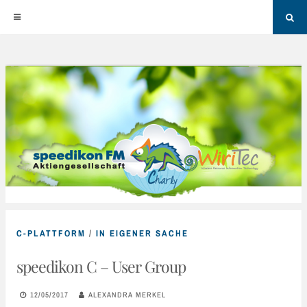
Sea
Skip
to
content
C-PLATTFORM
/
IN EIGENER SACHE
speedikon C – User Group
12/05/2017
ALEXANDRA MERKEL