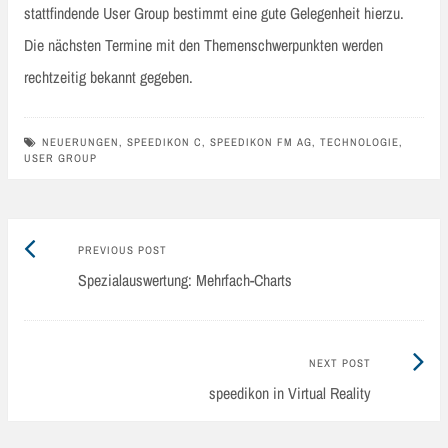
stattfindende User Group bestimmt eine gute Gelegenheit hierzu.
Die nächsten Termine mit den Themenschwerpunkten werden
rechtzeitig bekannt gegeben.
NEUERUNGEN
,
SPEEDIKON C
,
SPEEDIKON FM AG
,
TECHNOLOGIE
,
USER GROUP
Previous
Post
PREVIOUS POST
post:
Spezialauswertung: Mehrfach-Charts
navigation
Next
NEXT POST
Post:
speedikon in Virtual Reality