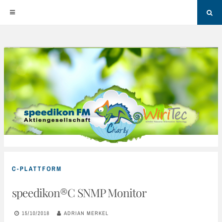
Sea
Skip
to
content
C-PLATTFORM
speedikon®C SNMP Monitor
15/10/2018
ADRIAN MERKEL