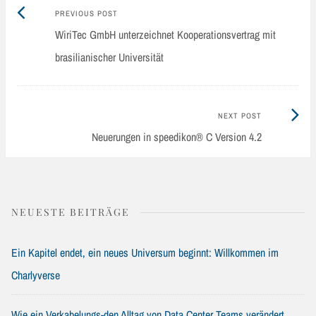
Previous
Post
PREVIOUS POST
post:
WiriTec GmbH unterzeichnet Kooperationsvertrag mit
navigation
brasilianischer Universität
Next
NEXT POST
Post:
Neuerungen in speedikon® C Version 4.2
NEUESTE BEITRÄGE
Ein Kapitel endet, ein neues Universum beginnt: Willkommen im
Charlyverse
Wie ein Verkabelungs-den Alltag von Data Center Teams verändert