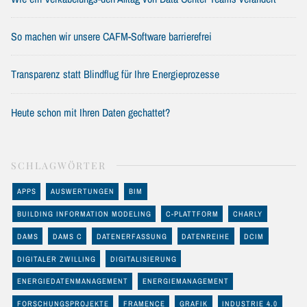
So machen wir unsere CAFM-Software barrierefrei
Transparenz statt Blindflug für Ihre Energieprozesse
Heute schon mit Ihren Daten gechattet?
SCHLAGWÖRTER
APPS
AUSWERTUNGEN
BIM
BUILDING INFORMATION MODELING
C-PLATTFORM
CHARLY
DAMS
DAMS C
DATENERFASSUNG
DATENREIHE
DCIM
DIGITALER ZWILLING
DIGITALISIERUNG
ENERGIEDATENMANAGEMENT
ENERGIEMANAGEMENT
FORSCHUNGSPROJEKTE
FRAMENCE
GRAFIK
INDUSTRIE 4.0