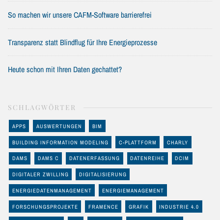
So machen wir unsere CAFM-Software barrierefrei
Transparenz statt Blindflug für Ihre Energieprozesse
Heute schon mit Ihren Daten gechattet?
SCHLAGWÖRTER
APPS
AUSWERTUNGEN
BIM
BUILDING INFORMATION MODELING
C-PLATTFORM
CHARLY
DAMS
DAMS C
DATENERFASSUNG
DATENREIHE
DCIM
DIGITALER ZWILLING
DIGITALISIERUNG
ENERGIEDATENMANAGEMENT
ENERGIEMANAGEMENT
FORSCHUNGSPROJEKTE
FRAMENCE
GRAFIK
INDUSTRIE 4.0