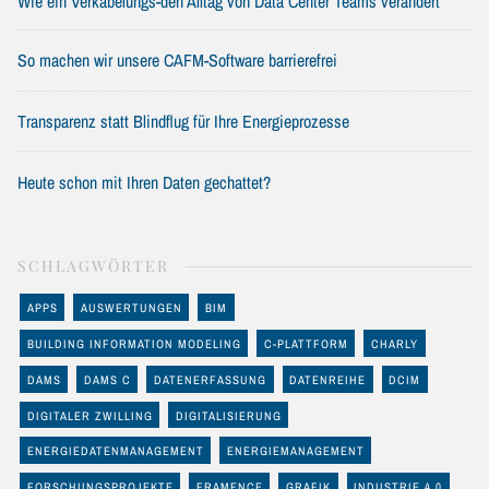
Wie ein Verkabelungs-den Alltag von Data Center Teams verändert
So machen wir unsere CAFM-Software barrierefrei
Transparenz statt Blindflug für Ihre Energieprozesse
Heute schon mit Ihren Daten gechattet?
SCHLAGWÖRTER
APPS
AUSWERTUNGEN
BIM
BUILDING INFORMATION MODELING
C-PLATTFORM
CHARLY
DAMS
DAMS C
DATENERFASSUNG
DATENREIHE
DCIM
DIGITALER ZWILLING
DIGITALISIERUNG
ENERGIEDATENMANAGEMENT
ENERGIEMANAGEMENT
FORSCHUNGSPROJEKTE
FRAMENCE
GRAFIK
INDUSTRIE 4.0