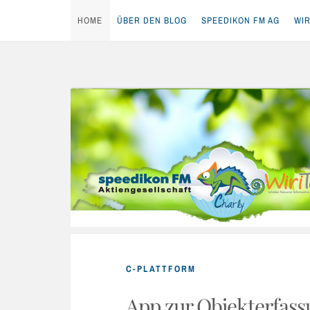
HOME
ÜBER DEN BLOG
SPEEDIKON FM AG
WIR
Skip
to
content
C-PLATTFORM
App zur Objekterfas