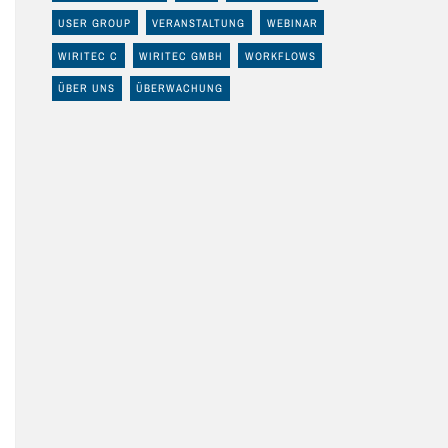
USER GROUP
VERANSTALTUNG
WEBINAR
WIRITEC C
WIRITEC GMBH
WORKFLOWS
ÜBER UNS
ÜBERWACHUNG