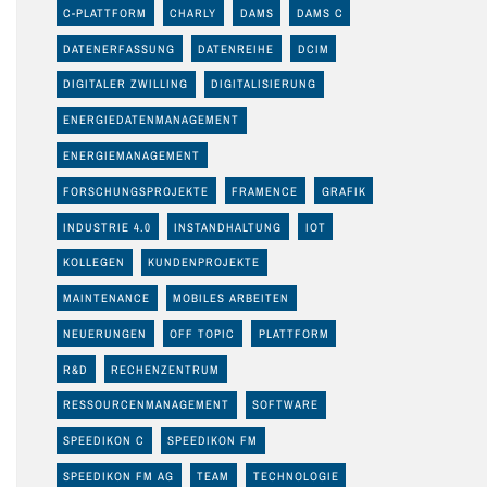
C-PLATTFORM
CHARLY
DAMS
DAMS C
DATENERFASSUNG
DATENREIHE
DCIM
DIGITALER ZWILLING
DIGITALISIERUNG
ENERGIEDATENMANAGEMENT
ENERGIEMANAGEMENT
FORSCHUNGSPROJEKTE
FRAMENCE
GRAFIK
INDUSTRIE 4.0
INSTANDHALTUNG
IOT
KOLLEGEN
KUNDENPROJEKTE
MAINTENANCE
MOBILES ARBEITEN
NEUERUNGEN
OFF TOPIC
PLATTFORM
R&D
RECHENZENTRUM
RESSOURCENMANAGEMENT
SOFTWARE
SPEEDIKON C
SPEEDIKON FM
SPEEDIKON FM AG
TEAM
TECHNOLOGIE