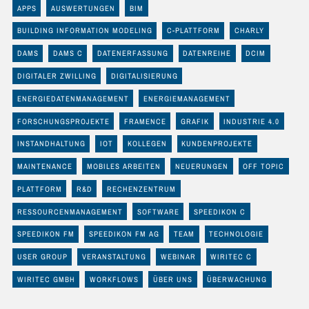
APPS
AUSWERTUNGEN
BIM
BUILDING INFORMATION MODELING
C-PLATTFORM
CHARLY
DAMS
DAMS C
DATENERFASSUNG
DATENREIHE
DCIM
DIGITALER ZWILLING
DIGITALISIERUNG
ENERGIEDATENMANAGEMENT
ENERGIEMANAGEMENT
FORSCHUNGSPROJEKTE
FRAMENCE
GRAFIK
INDUSTRIE 4.0
INSTANDHALTUNG
IOT
KOLLEGEN
KUNDENPROJEKTE
MAINTENANCE
MOBILES ARBEITEN
NEUERUNGEN
OFF TOPIC
PLATTFORM
R&D
RECHENZENTRUM
RESSOURCENMANAGEMENT
SOFTWARE
SPEEDIKON C
SPEEDIKON FM
SPEEDIKON FM AG
TEAM
TECHNOLOGIE
USER GROUP
VERANSTALTUNG
WEBINAR
WIRITEC C
WIRITEC GMBH
WORKFLOWS
ÜBER UNS
ÜBERWACHUNG