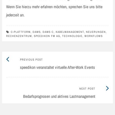
Wenn Sie hierzu mehr erfahren möchten, sprechen Sie uns bitte
jederzeit an.
C-PLATTFORM
,
DAMS
,
DAMS C
,
KABELMANAGEMENT
,
NEUERUNGEN
,
RECHENZENTRUM
,
SPEEDIKON FM AG
,
TECHNOLOGIE
,
WORKFLOWS
Previous
Post
PREVIOUS POST
post:
speedikon veranstaltet virtuelle After-Work Events
navigation
Next
NEXT POST
Post:
Bedarfsprognosen und aktives Lastmanagement